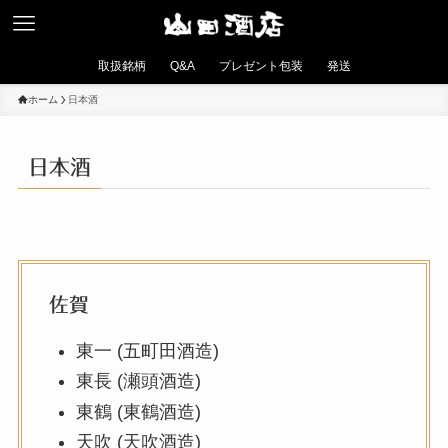
取扱銘柄
Q&A
プレゼント包装
発送
ホーム
日本酒
日本酒
佐賀
東一 (五町田酒造)
東長 (瀬頭酒造)
東鶴 (東鶴酒造)
天吹 (天吹酒造)