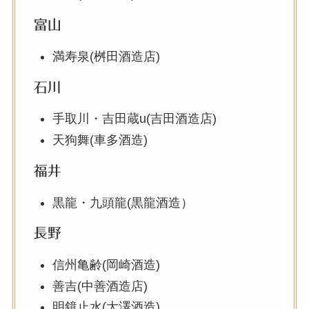
富山
満寿泉(桝田酒造店)
石川
手取川・吉田蔵u(吉田酒造店)
天狗舞(車多酒造)
福井
黒龍・九頭龍(黒龍酒造）
長野
信州亀齢(岡崎酒造)
善吉(中善酒造店)
明鏡止水(大澤酒造)