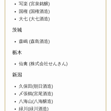
写楽 (宮泉銘醸)
国権 (国権酒造)
大七 (大七酒造)
茨城
森嶋 (森島酒造)
栃木
仙禽 (株式会社せんきん)
新潟
久保田(朝日酒造)
〆張鶴(宮尾酒造)
八海山(八海醸造)
緑川(緑川酒造)