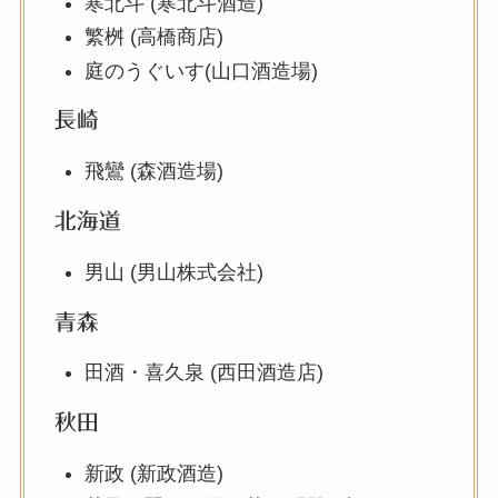
寒北斗 (寒北斗酒造)
繁桝 (高橋商店)
庭のうぐいす(山口酒造場)
長崎
飛鸞 (森酒造場)
北海道
男山 (男山株式会社)
青森
田酒・喜久泉 (西田酒造店)
秋田
新政 (新政酒造)