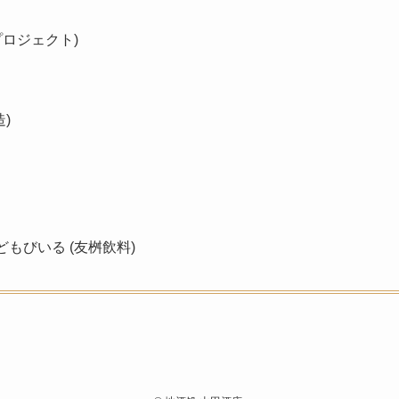
プロジェクト)
)
もびいる (友桝飲料)